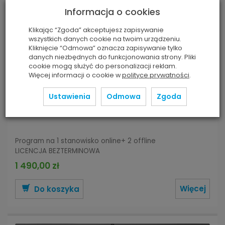
Informacja o cookies
Klikając “Zgoda” akceptujesz zapisywanie
wszystkich danych cookie na twoim urządzeniu.
Kliknięcie “Odmowa” oznacza zapisywanie tylko
danych niezbędnych do funkcjonowania strony. Pliki
cookie mogą służyć do personalizacji reklam.
Więcej informacji o cookie w
polityce prywatności
.
mTalent Ortografia
Jest
(1 szt.)
Ustawienia
Odmowa
Zgoda
Seria programów multimedialnych kształcących
świadomość ortograficzną i poprawną pisownię.
Program na 1 stanowisko online+ 2 offline
LICENCJA BEZTERMINOWA
1 490,00 zł
Więcej
Do koszyka