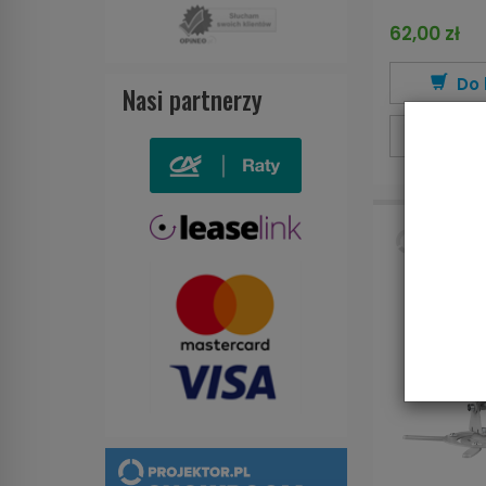
62,00 zł
Do 
Nasi partnerzy
Wi