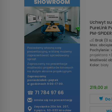
Uchwyt su
PureLink 
PM-SPIDER
Brak
(0 sz
Max. obciąże
Posiadamy własną salę
Pochylenie:
w
prezentacyjną, w której możemy
projektora +
zaprezentować sprzedawany
sprzęt.
Możliwość ob
Zapraszamy na prezentacje
Kolor:
biały
możliwości projektorów kinowych
na dużym ekranie projekcyjnym.
Zapraszamy
poniedziałek-piątek
w godzinach 9:00-17:00.
219,00 zł
☎
71 784 97 66
Do 
Umów się na prezentację
Zwycięska 20A lok. 207,
II piętro, 53-033 Wrocław
Wi