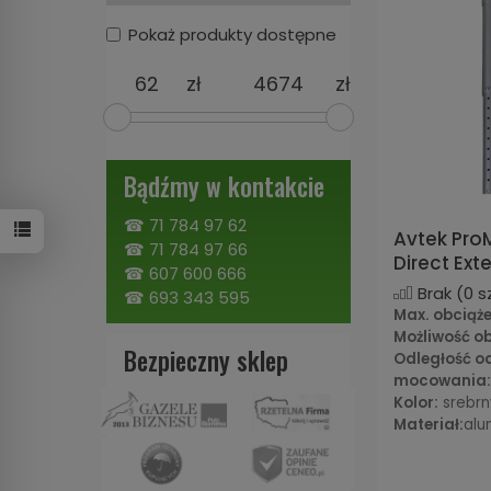
Pokaż produkty dostępne
zł
zł
Bądźmy w kontakcie
☎
71 784 97 62
Avtek Pro
☎
71 784 97 66
Direct Ext
☎
607 600 666
Brak
(0 sz
☎
693 343 595
Max. obciąże
Możliwość ob
Bezpieczny sklep
Odległość o
mocowania
Kolor:
srebrn
Materiał:
alu