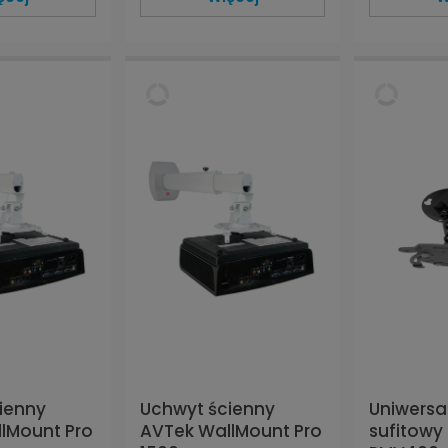
ienny
Uchwyt ścienny
Uniwersa
lMount Pro
AVTek WallMount Pro
sufitowy