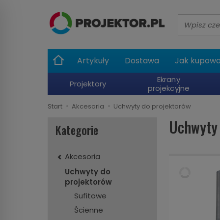
Wyszukaj
Artykuły
Dostawa
Jak kupow
Ekrany
Projektory
projekcyjne
Start
Akcesoria
Uchwyty do projektorów
Uchwyty 
Kategorie
Akcesoria
Uchwyty do
projektorów
Sufitowe
Ścienne