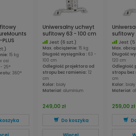
fitowy
Uniwersalny uchwyt
Uniwersa
PureMounts
sufitowy 63 - 100 cm
sufitowy
-PLUS
Jest
(6 szt.)
Jest
(5 
Max. obciążenie:
15 kg
Max. obcią
t.)
Długość wysięgnika :
63 -
Długość wy
nie:
15 kg
100 cm
120 cm
 osi
Odległość projektora od
Odległość 
/- 25°
stropu bez ramienia:
12
stropu bez
rotu:
360°
cm
cm
Kolor:
biały
Kolor:
biały
Materiał:
aluminium
Materiał:
a
249,00 zł
259,00 zł
koszyka
Do koszyka
D
ęcej
Więcej
W