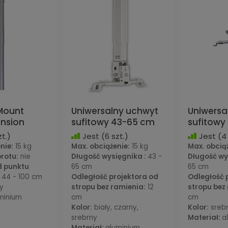
Mount
Uniwersalny uchwyt
Uniwersa
ension
sufitowy 43-65 cm
sufitowy
t.)
Jest
(6 szt.)
Jest
(4 
nie:
15 kg
Max. obciążenie:
15 kg
Max. obcią
rotu:
nie
Długość wysięgnika :
43 -
Długość wy
d punktu
65 cm
65 cm
:
44 - 100 cm
Odległość projektora od
Odległość 
y
stropu bez ramienia:
12
stropu bez
minium
cm
cm
Kolor:
biały, czarny,
Kolor:
sreb
srebrny
Materiał:
a
Materiał:
aluminium