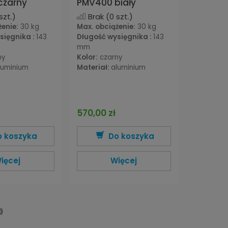
czarny
PMV400 biały
szt.)
Brak
(0 szt.)
żenie:
30 kg
Max. obciążenie:
30 kg
sięgnika :
143
Długość wysięgnika :
143
mm
ny
Kolor:
czarny
luminium
Materiał:
aluminium
570,00 zł
o koszyka
Do koszyka
ięcej
Więcej