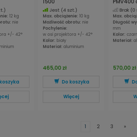
1500
PMV400 
t.)
Jest
(4 szt.)
Brak
(0 
nie:
12 kg
Max. obciążenie:
10 kg
Max. obcią
rotu:
nie
Możliwość obrotu:
nie
Długość wy
Pochylenie:
mm
ora +/- 42°
w osi projektora +/- 42°
Kolor:
czar
Kolor:
biały
Materiał:
a
uminium
Materiał:
aluminium
465,00 zł
570,00 zł
koszyka
Do koszyka
D
ęcej
Więcej
W
1
2
3
»