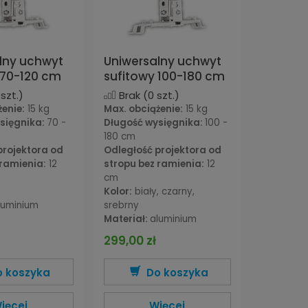
lny uchwyt
Uniwersalny uchwyt
 70-120 cm
sufitowy 100-180 cm
szt.)
Brak
(0 szt.)
żenie:
15 kg
Max. obciążenie:
15 kg
sięgnika:
70 -
Długość wysięgnika:
100 -
180 cm
projektora od
Odległość projektora od
 ramienia:
12
stropu bez ramienia:
12
cm
Kolor:
biały, czarny,
luminium
srebrny
Materiał:
aluminium
299,00 zł
o koszyka
Do koszyka
ięcej
Więcej