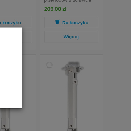
przewodów w uchwycie
209,00 zł
o koszyka
Do koszyka
ięcej
Więcej