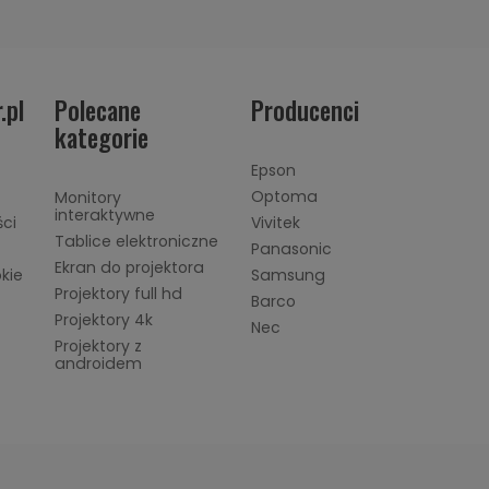
.pl
Polecane
Producenci
kategorie
Epson
Optoma
Monitory
interaktywne
ści
Vivitek
Tablice elektroniczne
Panasonic
Ekran do projektora
okie
Samsung
Projektory full hd
Barco
Projektory 4k
Nec
Projektory z
androidem