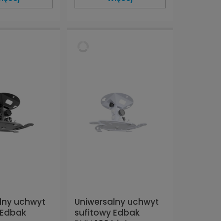
lny uchwyt
Uniwersalny uchwyt
 Edbak
sufitowy Edbak