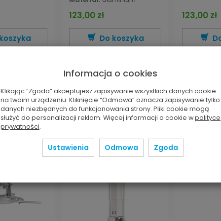
123,00 zł
123,00 zł
koszyka
Do koszyka
D
ęcej
Więcej
W
Informacja o cookies
Klikając “Zgoda” akceptujesz zapisywanie wszystkich danych cookie
na twoim urządzeniu. Kliknięcie “Odmowa” oznacza zapisywanie tylko
danych niezbędnych do funkcjonowania strony. Pliki cookie mogą
służyć do personalizacji reklam. Więcej informacji o cookie w
polityce
prywatności
.
Ustawienia
Odmowa
Zgoda