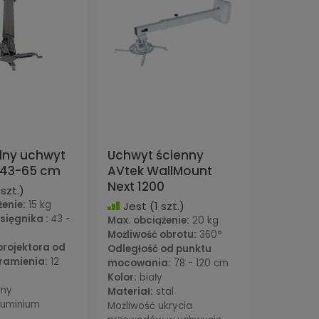
lny uchwyt
Uchwyt ścienny
 43-65 cm
AVtek WallMount
Next 1200
szt.)
żenie:
15 kg
Jest
(1 szt.)
sięgnika :
43 -
Max. obciążenie:
20 kg
Możliwość obrotu:
360°
projektora od
Odległość od punktu
 ramienia:
12
mocowania:
78 - 120 cm
Kolor:
biały
rny
Materiał:
stal
luminium
Możliwość ukrycia