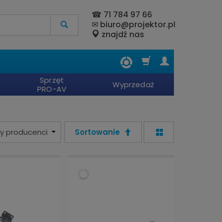
☎
71 784 97 66
✉
biuro@projektor.pl
znajdź nas
Sprzęt
Wyprzedaż
PRO-AV
Sortowanie