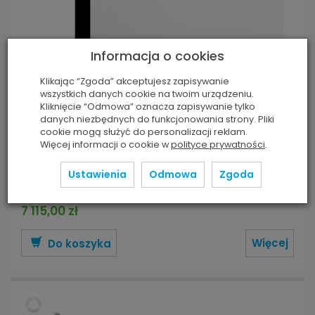
Informacja o cookies
Ekran Kauber InCeiling 240x179 Clear Vision
Klikając “Zgoda” akceptujesz zapisywanie
BT 16:10
wszystkich danych cookie na twoim urządzeniu.
Brak
(0 szt.)
Kliknięcie “Odmowa” oznacza zapisywanie tylko
danych niezbędnych do funkcjonowania strony. Pliki
Wymiary ekranu:
240 x 179 cm
cookie mogą służyć do personalizacji reklam.
Wymiary obrazu:
230 x 144 cm 107"
Więcej informacji o cookie w
polityce prywatności
.
Format obrazu:
16:10
Czarny TOP:
30 cm
Ustawienia
Odmowa
Zgoda
Długość obudowy:
254,8 cm
7 115,00 zł
Więcej
Do koszyka