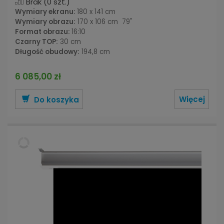
Brak
(0 szt.)
Wymiary ekranu:
180 x 141 cm
Wymiary obrazu:
170 x 106 cm 79"
Format obrazu:
16:10
Czarny TOP:
30 cm
Długość obudowy:
194,8 cm
6 085,00 zł
Więcej
Do koszyka