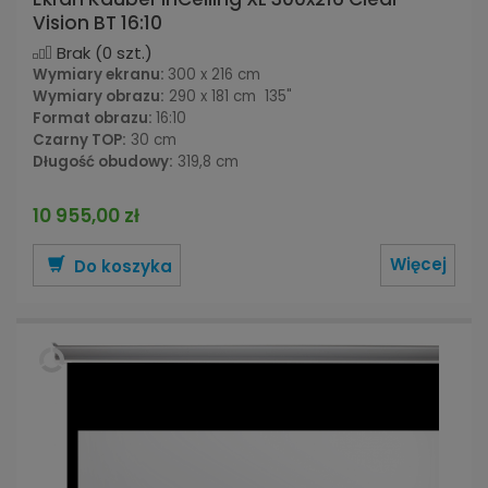
Vision BT 16:10
Brak
(0 szt.)
Wymiary ekranu:
300 x 216 cm
Wymiary obrazu:
290 x 181 cm 135"
Format obrazu:
16:10
Czarny TOP:
30 cm
Długość obudowy:
319,8 cm
10 955,00 zł
Więcej
Do koszyka