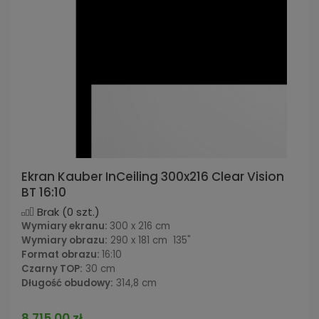
Ekran Kauber InCeiling 300x216 Clear Vision
BT 16:10
Brak
(0 szt.)
Wymiary ekranu:
300 x 216 cm
Wymiary obrazu:
290 x 181 cm 135"
Format obrazu:
16:10
Czarny TOP:
30 cm
Długość obudowy:
314,8 cm
8 715,00 zł