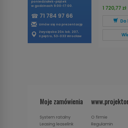
poniedziałek-piątek
w godzinach 9:00-17:00.
1 720,77 zł
☎
71 784 97 66
Do 
Umów się na prezentację
Zwycięska 20A lok. 207,
Wi
II piętro, 53-033 Wrocław
Moje zamówienia
www.projektor
System ratalny
O firmie
Leasing leaselink
Regulamin