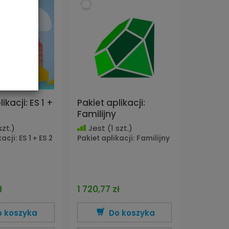
ikacji: ES 1 +
Pakiet aplikacji:
Familijny
szt.)
Jest
(1 szt.)
acji: ES 1 + ES 2
Pakiet aplikacji: Familijny
ł
1 720,77 zł
o koszyka
Do koszyka