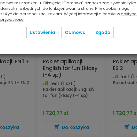
na twoim urządzeniu. Kliknięcie “Odmowa” oznacza zapisywanie tylko
danych niezbędnych do funkcjonowania strony. Pliki cookie mogą
służyć do personalizacji reklam. Więcej informacji o cookie w
polityce
prywatności
.
Ustawienia
Odmowa
Zgoda
kacji: EN 1 +
Pakiet aplikacji:
Pakiet apl
English for fun (klasy
ES 2
1-4 sp)
t.)
Jest
(1 
ji: EN 1 + EN 2
Pakiet aplik
Jest
(1 szt.)
Pakiet aplikacji: English
for fun (klasy 1-4 sp)
1 720,77 zł
1 720,77 z
koszyka
Do koszyka
D