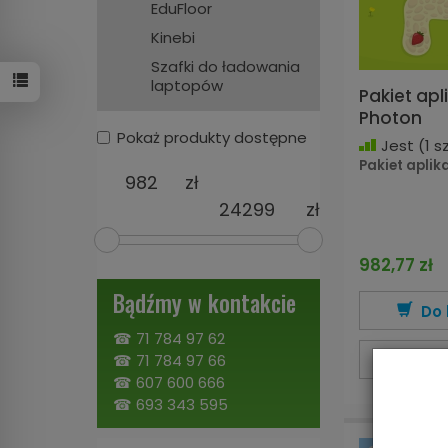
EduFloor
Kinebi
Szafki do ładowania
laptopów
Pakiet apli
Photon
Pokaż produkty dostępne
Jest
(1 sz
Pakiet aplik
zł
zł
982,77 zł
Bądźmy w kontakcie
Do 
☎
71 784 97 62
Wi
☎
71 784 97 66
☎
607 600 666
☎
693 343 595