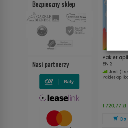
Bezpieczny sklep
Pakiet apli
Nasi partnerzy
EN 2
Jest
(1 sz
Pakiet aplikac
1 720,77 zł
Do 