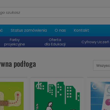
ać
Status zamówienia
O nas
Kontakt
Farby
Oferta
Cyfrowy Uczeń
projekcyjne
dla Edukacji
ywna podłoga