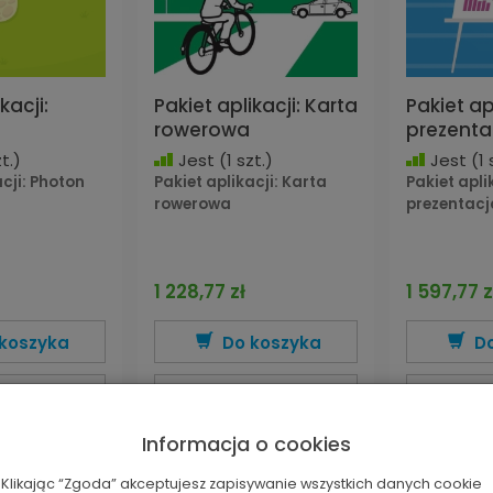
kacji:
Pakiet aplikacji: Karta
Pakiet apl
rowerowa
prezenta
t.)
Jest
(1 szt.)
Jest
(1 
acji: Photon
Pakiet aplikacji: Karta
Pakiet apli
rowerowa
prezentacj
1 228,77 zł
1 597,77 z
koszyka
Do koszyka
D
ęcej
Więcej
W
Informacja o cookies
Klikając “Zgoda” akceptujesz zapisywanie wszystkich danych cookie