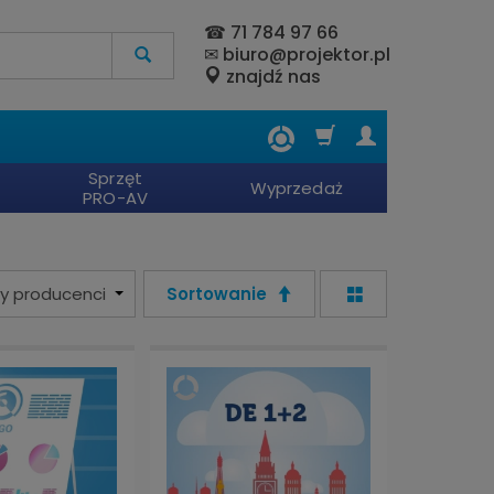
☎
71 784 97 66
✉
biuro@projektor.pl
znajdź nas
Sprzęt
Wyprzedaż
PRO-AV
Sortowanie