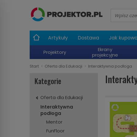
Wyszukaj
Artykuły
Dostawa
Jak kupow
Ekrany
Projektory
projekcyjne
Start
Oferta dla Edukacji
Interaktywna podłoga
Interakt
Kategorie
Oferta dla Edukacji
Interaktywna
podłoga
Mentor
FunFloor