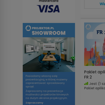
Wi
Pakiet apli
Posiadamy własną salę
FR 2
prezentacyjną, w której możemy
Jest
(1 sz
zaprezentować sprzedawany
sprzęt.
Pakiet aplikac
Zapraszamy na prezentacje
możliwości projektorów kinowych
na dużym ekranie projekcyjnym.
Zapraszamy