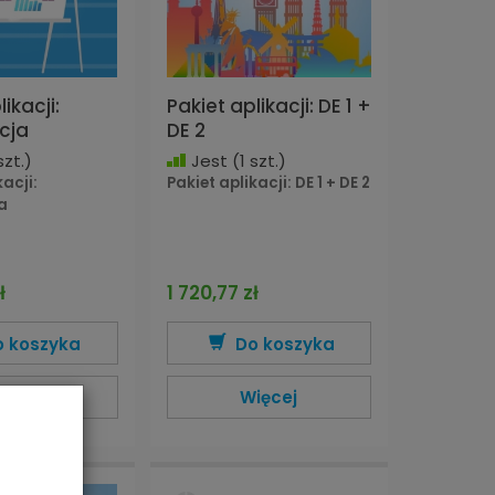
ikacji:
Pakiet aplikacji: DE 1 +
cja
DE 2
szt.)
Jest
(1 szt.)
kacji:
Pakiet aplikacji: DE 1 + DE 2
a
ł
1 720,77 zł
o koszyka
Do koszyka
ięcej
Więcej