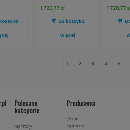
1 720,77 zł
1 720,77 z
koszyka
Do koszyka
D
ęcej
Więcej
W
1
2
3
4
5
.pl
Polecane
Producenci
kategorie
Epson
Optoma
Monitory