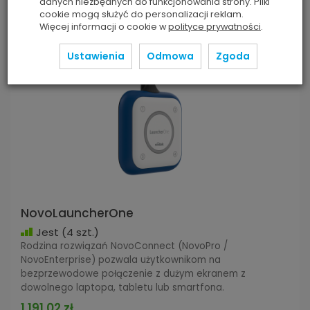
danych niezbędnych do funkcjonowania strony. Pliki
cookie mogą służyć do personalizacji reklam.
Więcej informacji o cookie w
polityce prywatności
.
Ustawienia
Odmowa
Zgoda
NovoLauncherOne
Jest
(4 szt.)
Rodzina rozwiązań NovoConnect (NovoPro /
NovoEnterprise) pozwala użytkownikom na
bezprzewodowe połączenie z dużym ekranem z
dowolnego laptopa, tabletu lub smartfona.
1 191,02 zł