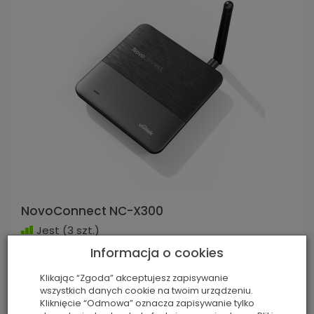
NovoConnect NC-X300
Jest
(3 szt.)
Dzięki NC-X300 zwiększysz poziom interakcji wizualnej,
Informacja o cookies
prezentując zawartość ekranu w dużym formacie.
1 084,68 zł
Klikając “Zgoda” akceptujesz zapisywanie
wszystkich danych cookie na twoim urządzeniu.
Kliknięcie “Odmowa” oznacza zapisywanie tylko
Więcej
Do koszyka