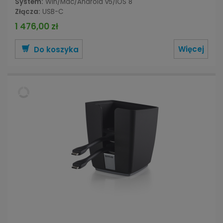
System:
Win/Mac/Android v5/iOS 8
Złącza:
USB-C
1 476,00 zł
Więcej
Do koszyka