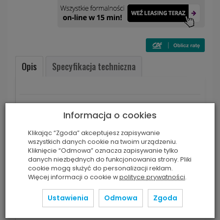
Opis
Specyfikacja techniczna
mTalent Ortografia
Informacja o cookies
Seria programów multimedialnych kształcących
Klikając “Zgoda” akceptujesz zapisywanie
świadomość ortograficzną i poprawną pisownię
wszystkich danych cookie na twoim urządzeniu.
Kliknięcie “Odmowa” oznacza zapisywanie tylko
Do wykorzystania na zajęciach
danych niezbędnych do funkcjonowania strony. Pliki
dydaktycznych, dydaktyczno-
cookie mogą służyć do personalizacji reklam.
wyrównawczych, zajęciach terapii
Więcej informacji o cookie w
polityce prywatności
.
pedagogicznej i innych mających na celu
wspomaganie nauki poprawnej pisowni i
Ustawienia
Odmowa
Zgoda
zasad ortograficznych
Blisko 1200 ekranów interaktywnych oraz