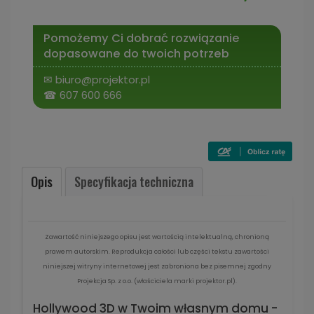
Pomożemy Ci dobrać rozwiązanie
dopasowane do twoich potrzeb
✉
biuro@projektor.pl
☎
607 600 666
Opis
Specyfikacja techniczna
Zawartość niniejszego opisu jest wartością intelektualną, chronioną
prawem autorskim. Reprodukcja całości lub części tekstu zawartości
niniejszej witryny internetowej jest zabroniona bez pisemnej zgodny
Projekcja Sp. z o.o. (właściciela marki projektor.pl).
Hollywood 3D w Twoim własnym domu -