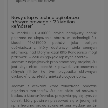
opóźnieniem klatkowym
Nowy etap w technologii obrazu
trójwymiarowego - "3D Motion
Remaster"
W modelu PT-AT6000 chyba największy nacisk
położono na ulepszenie obrazu w technologii 3D.
Model PT-AT5000 posłużył jako poligon
doświadczalny, który dostarczył wielu cennych
informacji, nad którymi dział R&D Panasonica mógł
pracować w celu osiągnięcia lepszych efektów.
Jednym z największych problemów przy projekcji 3D
jest zbyt niska jasność z powodu zastosowania
różnych filtrów (w tym przypadku aktywnych
okularów) oraz efekty zniekształcające obraz.
Jednym z efektów, które zauważono podczas
oglądania materiałów 3D jest efekt od nazwiska
badacza Macha-Dvoraka, przejawiający się tym, że
obiekt, który powinien przesuwać się w jednej linii
np. z lewa na prawą stronę ekranu, wydaje się, że