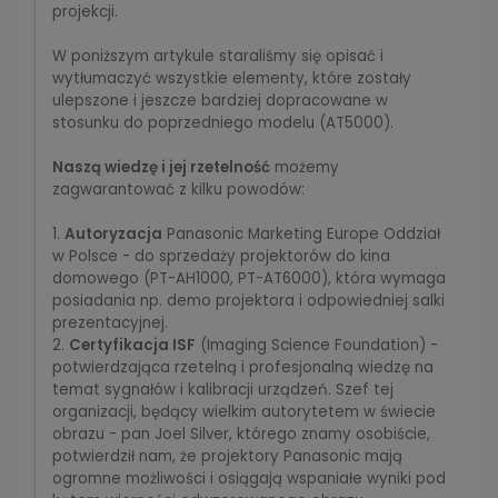
projekcji.
W poniższym artykule staraliśmy się opisać i
wytłumaczyć wszystkie elementy, które zostały
ulepszone i jeszcze bardziej dopracowane w
stosunku do poprzedniego modelu (AT5000).
Naszą wiedzę i jej rzetelność
możemy
zagwarantować z kilku powodów:
1.
Autoryzacja
Panasonic Marketing Europe Oddział
w Polsce - do sprzedaży projektorów do kina
domowego (PT-AH1000, PT-AT6000), która wymaga
posiadania np. demo projektora i odpowiedniej salki
prezentacyjnej.
2.
Certyfikacja ISF
(Imaging Science Foundation) -
potwierdzająca rzetelną i profesjonalną wiedzę na
temat sygnałów i kalibracji urządzeń. Szef tej
organizacji, będący wielkim autorytetem w świecie
obrazu - pan Joel Silver, którego znamy osobiście,
potwierdził nam, że projektory Panasonic mają
ogromne możliwości i osiągają wspaniałe wyniki pod