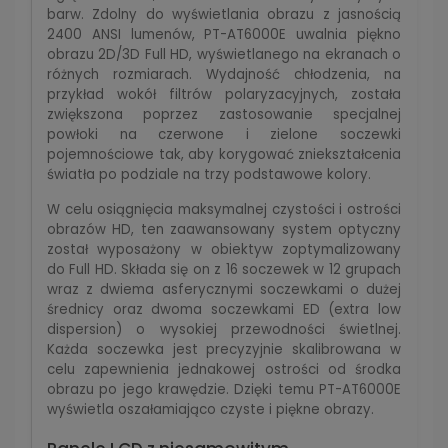
barw. Zdolny do wyświetlania obrazu z jasnością
2400 ANSI lumenów, PT-AT6000E uwalnia piękno
obrazu 2D/3D Full HD, wyświetlanego na ekranach o
różnych rozmiarach. Wydajność chłodzenia, na
przykład wokół filtrów polaryzacyjnych, została
zwiększona poprzez zastosowanie specjalnej
powłoki na czerwone i zielone soczewki
pojemnościowe tak, aby korygować zniekształcenia
światła po podziale na trzy podstawowe kolory.
W celu osiągnięcia maksymalnej czystości i ostrości
obrazów HD, ten zaawansowany system optyczny
został wyposażony w obiektyw zoptymalizowany
do Full HD. Składa się on z 16 soczewek w 12 grupach
wraz z dwiema asferycznymi soczewkami o dużej
średnicy oraz dwoma soczewkami ED (extra low
dispersion) o wysokiej przewodności świetlnej.
Każda soczewka jest precyzyjnie skalibrowana w
celu zapewnienia jednakowej ostrości od środka
obrazu po jego krawędzie. Dzięki temu PT-AT6000E
wyświetla oszałamiająco czyste i piękne obrazy.