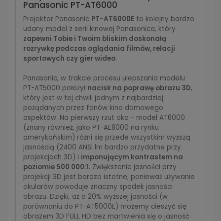
Panasonic PT-AT6000
Projektor Panasonic
PT-AT6000E
to kolejny bardzo
udany model z serii kinowej Panasonica, który
zapewni Tobie i Twoim bliskim doskonałą
rozrywkę podczas oglądania filmów, relacji
sportowych czy gier wideo
.
Panasonic, w trakcie procesu ulepszania modelu
PT-AT5000 położył
nacisk na poprawę obrazu 3D
,
który jest w tej chwili jednym z najbardziej
pożądanych przez fanów kina domowego
aspektów. Na pierwszy rzut oka - model AT6000
(znany również, jako PT-AE8000 na rynku
amerykańskim) różni się przede wszystkim wyższą
jasnością (2400 ANSI lm bardzo przydatne przy
projekcjach 3D) i
imponującym kontrastem na
poziomie 500 000:1
. Zwiększenie jasności przy
projekcji 3D jest bardzo istotne, ponieważ używanie
okularów powoduje znaczny spadek jasności
obrazu. Dzięki, aż o 20% wyższej jasności (w
porównaniu do PT-AT5000E) możemy cieszyć się
obrazem 3D FULL HD bez martwienia się o jasność