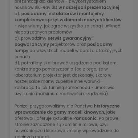
prezentacji dla klientów - z wykorzystaniem
nośników Blu-Ray 3D
w naszej sali prezentacyjnej
b).
posiadamy instalatorów i montujemy
kompleksowo sprzęt w domach naszych klientów
- więc wiemy, jak zgrać wszystko ze sobą i uniknąć
niepotrzebnych problemów
c). prowadzimy
serwis gwarancyjny i
pogwarancyjny
projektorów oraz
posiadamy
lampy
do wszystkich modeli w bardzo atrakcyjnych
cenach
d). potrafimy skalibrować urządzenie pod kątem
konkretnego pomieszczenia (co z tego, że w
laboratorium projektor jest doskonały, skoro w
naszej salce mamy zupełnie inne warunki -
kalibracja to jak tunning samochodu - umożliwia
uzyskanie maksimum możliwości urządzenia).
Poniżej przygotowaliśmy dla Państwa
historyczne
wprowadzenie do gamy modeli kinowych,
jakie
oferował i oferuje aktualnie
Panasonic
. Po prawej
stronie zaznaczone są kamienie milowe, czyli
najważniejsze i kluczowe zmiany wprowadzane do
kolejnych modeli.