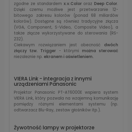
zgodne ze standardem
x.v.Color
oraz
Deep Color
.
Dzięki czemu możliwe jest przetwarzanie 12-
bitowego zakresu kolorów (ponad 68 miliardów
kolorów). Dostępne są również tradycyjne złącza
(VGA, Component, S-Video, Composite Video), a
także złącze wykorzystywane do sterowania (RS-
232).
Ciekawym rozwiązaniem jest obecność
dwóch
złączy tzw. Trigger
- którymi
można sterować
niezależnie np.
ekranem i oświetleniem.
VIERA Link - integracja z innymi
urządzeniami Panasonic
Projektor Panasonic PT-AT6000E wspiera system
VIERA Link, który pozwala na wzajemną komunikację
pomiędzy różnymi elementami systemu (np.
odtwarzacz Blu-Ray, zestaw głośników itp.).
Żywotność lampy w projektorze