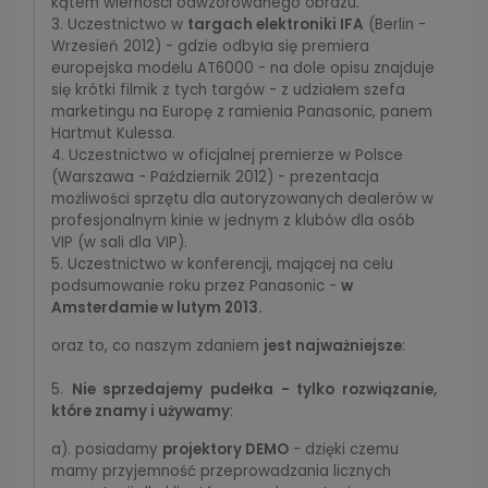
kątem wierności odwzorowanego obrazu.
3. Uczestnictwo w
targach elektroniki IFA
(Berlin -
Wrzesień 2012) - gdzie odbyła się premiera
europejska modelu AT6000 - na dole opisu znajduje
się krótki filmik z tych targów - z udziałem szefa
marketingu na Europę z ramienia Panasonic, panem
Hartmut Kulessa.
4. Uczestnictwo w oficjalnej premierze w Polsce
(Warszawa - Październik 2012) - prezentacja
możliwości sprzętu dla autoryzowanych dealerów w
profesjonalnym kinie w jednym z klubów dla osób
VIP (w sali dla VIP).
5. Uczestnictwo w konferencji, mającej na celu
podsumowanie roku przez Panasonic -
w
Amsterdamie w lutym 2013.
oraz to, co naszym zdaniem
jest najważniejsze
:
5.
Nie sprzedajemy pudełka - tylko rozwiązanie,
które znamy i używamy
:
a). posiadamy
projektory DEMO
- dzięki czemu
mamy przyjemność przeprowadzania licznych