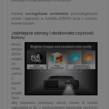
Ewolucja modeli kinowych Panasonic
Poniżej
szczegółowe omówienie
poszczególnych
zmian i ulepszeń w modelu AT6000 wraz z naszym
komentarzem.
Jaśniejsze obrazy i doskonała czystość
koloru
Nowa
lampa
220W
zwięks
za
efekt
ywnoś
ć
świetl
ną
projek
tora,
aby zapewnić jaśniejszy obraz, nawet w czasie
oglądania w 3D, z zachowaniem niezwykle czystych