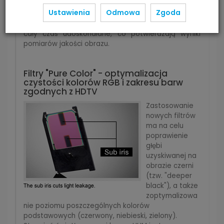
panele, zapobiegający niechcianym wyciekom
Ustawienia
Odmowa
Zgoda
światła i poprawiając poziom czerni. Elementy te
zostały wprowadzone już modelu PT-AE4000, ale są
cały czas udoskonalane, co potwierdzają wyniki
pomiarów jakości obrazu.
Filtry "Pure Color" - optymalizacja
czystości kolorów RGB i zakresu barw
zgodnych z HDTV
Zastosowanie
nowych filtrów
ma na celu
poprawienie
głębi
uzyskiwanej na
obrazie czerni
(tzw. "deeper
black"), a także
zoptymalizowa
nie poziomu poszczególnych kolorów
podstawowych (czerwony, niebieski, zielony).