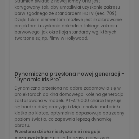
Strumień światła z nowej lampy UHM jest
korygowany tak, aby umożliwiał uzyskanie zakresu
barw zgodnego ze standardem HDTV (Rec. 709).
Dzięki takim elementom możliwe jest skalibrowanie
projektora i uzyskanie dokładnie takiego zakresu
barwowego, jak określają standardy wg. których
tworzone są np. filmy w Hollywood.
Dynamiczna przesłona nowej generacji -
"Dynamic Iris Pro"
Dynamiczna przesłona na dobre zadomowiła się w
projektorach do kina domowego. Kolejna generacja
zastosowana w modelu PT-AT6000 charakteryzuje
się bardzo dużą precyzją i dzięki analizie materiału
klatka po klatce, optymalnie dopasowuje potrzebny
poziom światła, co zapewnia lepszą dynamikę
obrazu.
Przesłona działa niesłyszalnie i reaguje
niezauważalnie
- nie są to czasy pierwszych