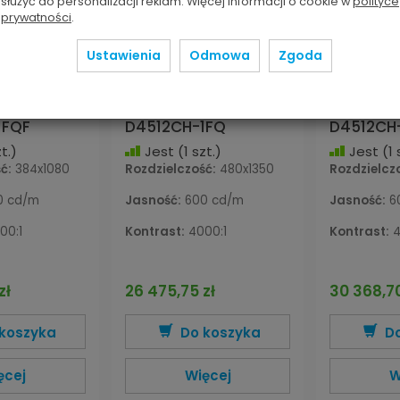
służyć do personalizacji reklam. Więcej informacji o cookie w
polityce
prywatności
.
Ustawienia
Odmowa
Zgoda
katowy LED
Panel plakatowy LED
Panel pl
DS-
Hikvision DS-
Hikvision
1FQF
D4512CH-1FQ
D4512CH
t.)
Jest
(1 szt.)
Jest
(1 
ć:
384x1080
Rozdzielczość:
480x1350
Rozdzielcz
 cd/m
Jasność:
600 cd/m
Jasność:
6
00:1
Kontrast:
4000:1
Kontrast:
4
zł
26 475,75 zł
30 368,70
koszyka
Do koszyka
D
ęcej
Więcej
W