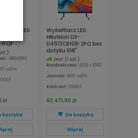
akatowy LED
Wyświtlacz LED
 DS-
Hikvision DS-
-1FQF
D4512CB108-2FQ bez
dotyku 108"
szt.)
ość:
480x1350
Jest
(1 szt.)
Rozdzielczość:
1920 x 1080
00 cd/m
Jasność:
600 cd/m
000:1
Kontrast:
3000:1
 zł
82 471,50 zł
o koszyka
Do koszyka
ięcej
Więcej