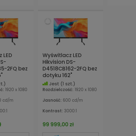
z LED
Wyświtlacz LED
DS-
Hikvision DS-
35-2FQ bez
D4518CB162-2FQ bez
"
dotyku 162"
t.)
Jest
(1 szt.)
ć:
1920 x 1080
Rozdzielczość:
1920 x 1080
 cd/m
Jasność:
600 cd/m
00:1
Kontrast:
3000:1
ł
99 999,00 zł