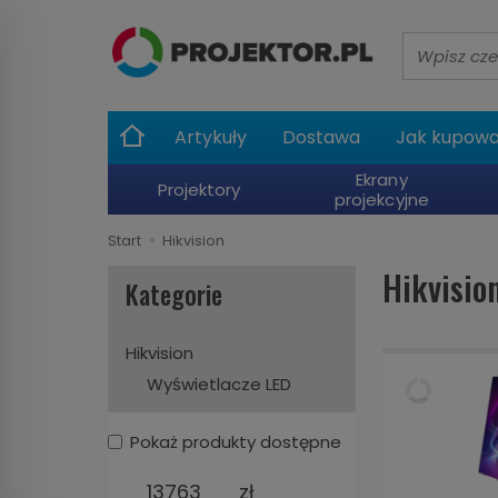
Wyszukaj
Artykuły
Dostawa
Jak kupow
Ekrany
Projektory
projekcyjne
Start
Hikvision
Hikvisio
Kategorie
Hikvision
Wyświetlacze LED
Pokaż produkty dostępne
zł