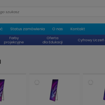
ać
Status zamówienia
O nas
Kontakt
Farby
Oferta
Cyfrowy Uczeń
projekcyjne
dla Edukacji
n