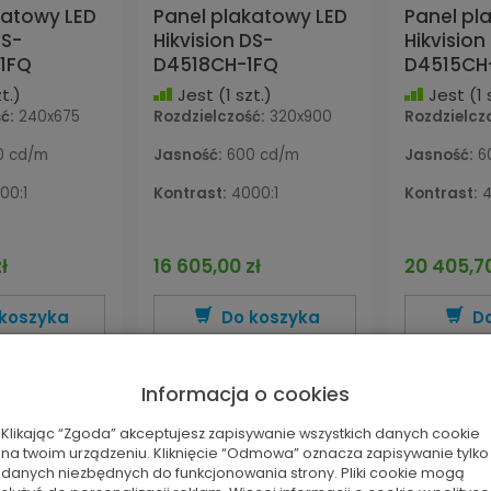
katowy LED
Panel plakatowy LED
Panel pl
DS-
Hikvision DS-
Hikvision
1FQ
D4518CH-1FQ
D4515CH
t.)
Jest
(1 szt.)
Jest
(1 
ć:
240x675
Rozdzielczość:
320x900
Rozdzielcz
 cd/m
Jasność:
600 cd/m
Jasność:
6
00:1
Kontrast:
4000:1
Kontrast:
4
ł
16 605,00 zł
20 405,70
koszyka
Do koszyka
D
ęcej
Więcej
W
Informacja o cookies
Klikając “Zgoda” akceptujesz zapisywanie wszystkich danych cookie
na twoim urządzeniu. Kliknięcie “Odmowa” oznacza zapisywanie tylko
danych niezbędnych do funkcjonowania strony. Pliki cookie mogą