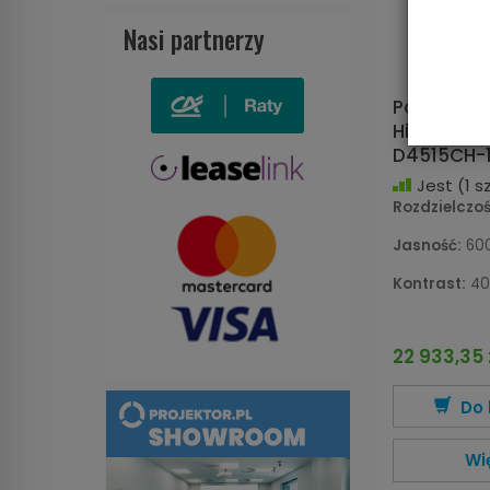
Nasi partnerzy
Panel pla
Hikvision 
D4515CH-
Jest
(1 sz
Rozdzielczoś
Jasność:
600
Kontrast:
40
22 933,35 
Do 
Wi