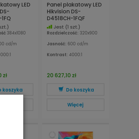
akatowy LED
Panel plakatowy LED
 DS-
Hikvision DS-
-1FQ
D4518CH-1FQF
szt.)
Jest
(1 szt.)
ość
384x1080
Rozdzielczość:
320x900
00 cd/m
Jasność:
600 cd/m
000:1
Kontrast:
4000:1
 zł
20 627,10 zł
o koszyka
Do koszyka
ięcej
Więcej