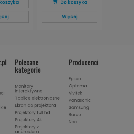
koszyka
Do koszyka
ęcej
Więcej
.pl
Polecane
Producenci
kategorie
Epson
Optoma
Monitory
interaktywne
ści
Vivitek
Tablice elektroniczne
Panasonic
Ekran do projektora
okie
Samsung
Projektory full hd
Barco
Projektory 4k
Nec
Projektory z
androidem