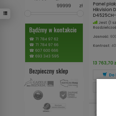
Panel pla
zł
Hikvision 
D4525CH-
Jest
(1 sz
Rozdzielczoś
Bądźmy w kontakcie
Jasność:
600
☎
71 784 97 62
☎
71 784 97 66
Kontrast:
40
☎
607 600 666
☎
693 343 595
13 763,70 z
Bezpieczny sklep
Do 
Wi