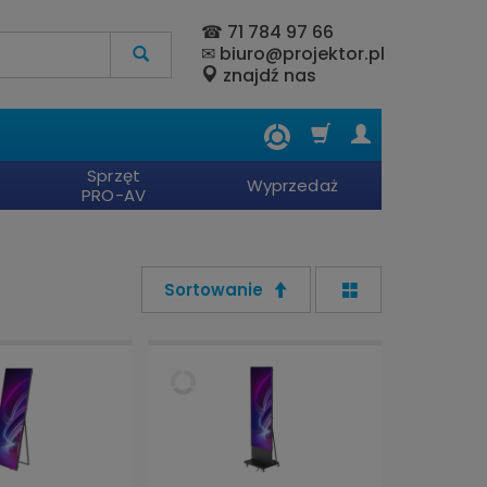
☎
71 784 97 66
✉
biuro@projektor.pl
znajdź nas
Sprzęt
Wyprzedaż
PRO-AV
Sortowanie