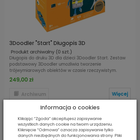
3Doodler "Start" Długopis 3D
Produkt archiwalny
(0 szt.)
Długopis do druku 3D dla dzieci 3Doodler Start. Zestaw
podstawowy 3Doodler umożliwia tworzenie
trójwymiarowych obiektów w czasie rzeczywistym.
249,00 zł
Więcej
Archiwum
Informacja o cookies
Klikając “Zgoda” akceptujesz zapisywanie
wszystkich danych cookie na twoim urządzeniu.
Kliknięcie “Odmowa” oznacza zapisywanie tylko
danych niezbędnych do funkcjonowania strony. Pliki