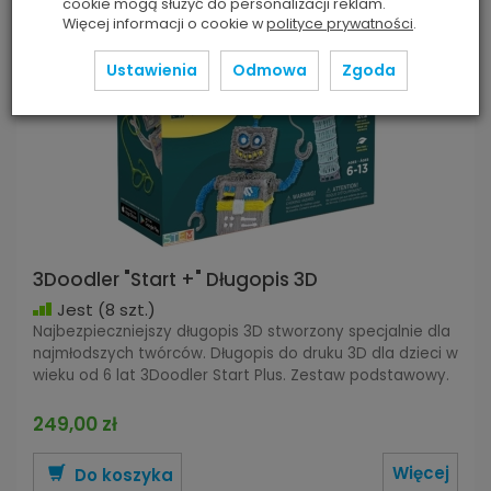
cookie mogą służyć do personalizacji reklam.
Więcej informacji o cookie w
polityce prywatności
.
Ustawienia
Odmowa
Zgoda
3Doodler "Start +" Długopis 3D
Jest
(8 szt.)
Najbezpieczniejszy długopis 3D stworzony specjalnie dla
najmłodszych twórców. Długopis do druku 3D dla dzieci w
wieku od 6 lat 3Doodler Start Plus. Zestaw podstawowy.
249,00 zł
Więcej
Do koszyka