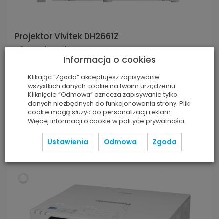
Projektor Vivitek DH2661Z
Jest
(1 szt.)
Informacja o cookies
Technologia:
DLP
Rozdzielczość:
1920 x 1200 WUXGA
Klikając “Zgoda” akceptujesz zapisywanie
Jasność:
4000 ANSI lm
wszystkich danych cookie na twoim urządzeniu.
Kontrast:
30 000:1
Kliknięcie “Odmowa” oznacza zapisywanie tylko
Waga:
4,8 kg
danych niezbędnych do funkcjonowania strony. Pliki
5 200,00 zł
cookie mogą służyć do personalizacji reklam.
Więcej informacji o cookie w
polityce prywatności
.
Więcej
Do koszyka
Ustawienia
Odmowa
Zgoda