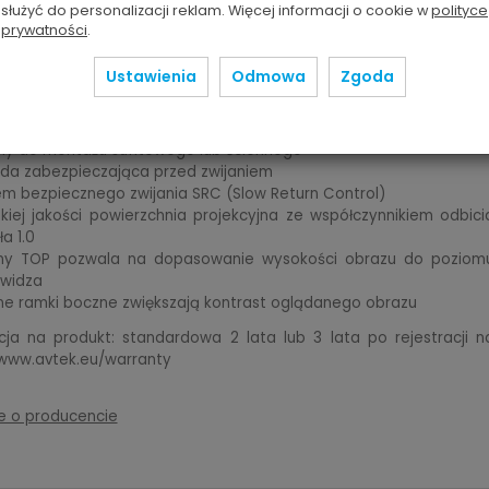
służyć do personalizacji reklam. Więcej informacji o cookie w
polityce
owa metalowa Magnum w kolorze białym o kwadratowy
prywatności
.
roju
ka powierzchnia dolna idealna do zabudowy w podwieszanyc
Ustawienia
Odmowa
Zgoda
ach
a belka wykonana z materiału zapobiegającemu fałdowani
iału
ny do montażu sufitowego lub ściennego
ada zabezpieczająca przed zwijaniem
m bezpiecznego zwijania SRC (Slow Return Control)
iej jakości powierzchnia projekcyjna ze współczynnikiem odbici
ła 1.0
ny TOP pozwala na dopasowanie wysokości obrazu do poziom
 widza
ne ramki boczne zwiększają kontrast oglądanego obrazu
ja na produkt: standardowa 2 lata lub 3 lata po rejestracji n
 www.avtek.eu/warranty
e o producencie