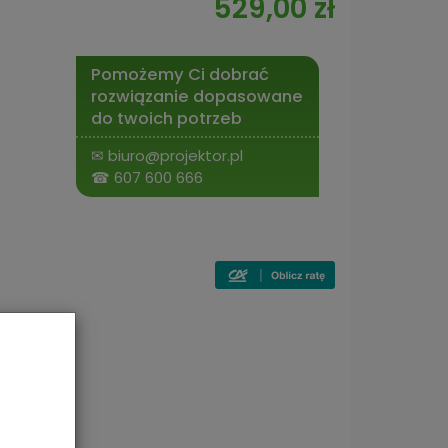
529,00 zł
Pomożemy Ci dobrać
rozwiązanie dopasowane
do twoich potrzeb
✉
biuro@projektor.pl
☎
607 600 666