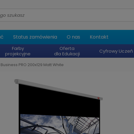
ać
Status zamówienia
O nas
Kontakt
Farby
Oferta
Cyfrowy Uczeń
projekcyjne
dla Edukacji
 Business PRO 200x129 Matt White