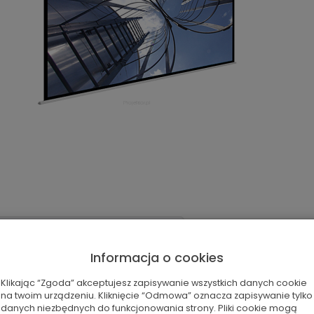
Specyfikacja techniczna
Informacja o cookies
Klikając “Zgoda” akceptujesz zapisywanie wszystkich danych cookie
 jakość przy zachowaniu rozsądnego budżetu
na twoim urządzeniu. Kliknięcie “Odmowa” oznacza zapisywanie tylko
cji
danych niezbędnych do funkcjonowania strony. Pliki cookie mogą