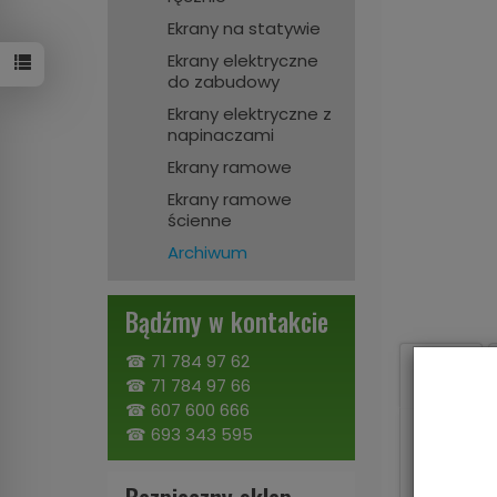
Ekrany na statywie
Ekrany elektryczne
do zabudowy
Ekrany elektryczne z
napinaczami
Ekrany ramowe
Ekrany ramowe
ścienne
Archiwum
Bądźmy w kontakcie
☎
71 784 97 62
Opis
☎
71 784 97 66
☎
607 600 666
☎
693 343 595
Wysoka
inwesty