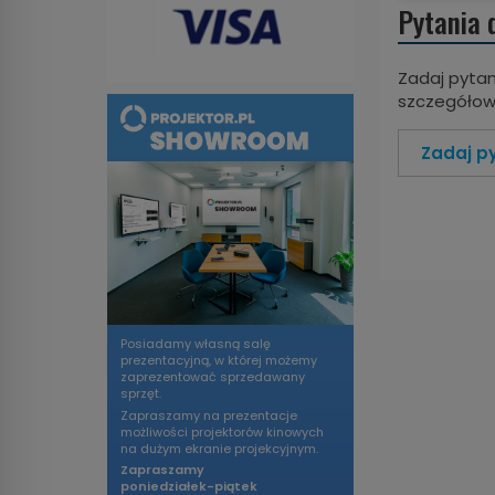
Pytania 
Zadaj pytan
szczegółowe
Zadaj p
Posiadamy własną salę
prezentacyjną, w której możemy
zaprezentować sprzedawany
sprzęt.
Zapraszamy na prezentacje
możliwości projektorów kinowych
na dużym ekranie projekcyjnym.
Zapraszamy
poniedziałek-piątek