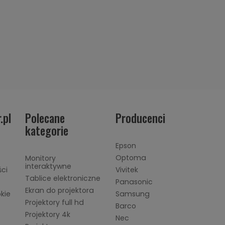
.pl
Polecane
Producenci
kategorie
Epson
Optoma
Monitory
interaktywne
ści
Vivitek
Tablice elektroniczne
Panasonic
Ekran do projektora
okie
Samsung
Projektory full hd
Barco
Projektory 4k
Nec