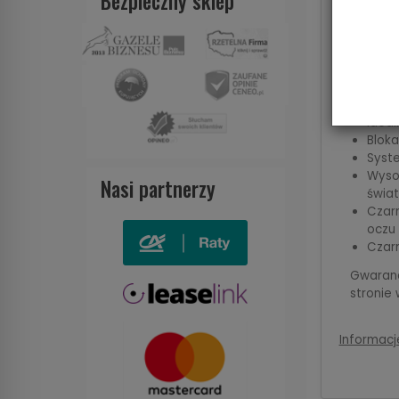
Bezpieczny sklep
Obud
przek
Płas
sufit
Doln
mater
Ideal
Blok
Syste
Wysok
Nasi partnerzy
świat
Czar
oczu
Czar
Gwaranc
stronie
Informacj