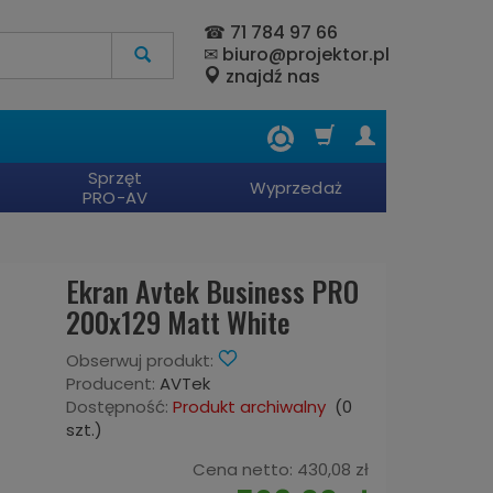
☎
71 784 97 66
✉
biuro@projektor.pl
znajdź nas
Sprzęt
Wyprzedaż
PRO-AV
Ekran Avtek Business PRO
200x129 Matt White
Obserwuj produkt:
Producent:
AVTek
Dostępność:
Produkt archiwalny
(
0
szt.)
Cena netto:
430,08 zł