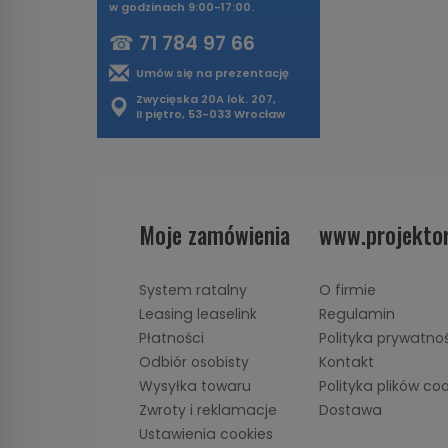
w godzinach 9:00-17:00.
☎
71 784 97 66
Umów się na prezentację
Zwycięska 20A lok. 207,
II piętro, 53-033 Wrocław
Moje zamówienia
www.projektor
System ratalny
O firmie
Leasing leaselink
Regulamin
Płatności
Polityka prywatno
Odbiór osobisty
Kontakt
Wysyłka towaru
Polityka plików co
Zwroty i reklamacje
Dostawa
Ustawienia cookies