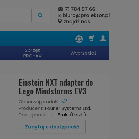
☎
71 784 97 66
✉
biuro@projektor.pl
znajdź nas
Sprzęt
Wyprzedaż
PRO-AV
Einstein NXT adapter do
Lego Mindstorms EV3
Obserwuj produkt:
Producent:
Fourier Systems Ltd.
Dostępność:
Brak
(
0
szt.)
Zapytaj o dostępność