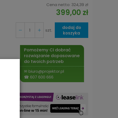
Cena netto:
324,39 zł
399,00 zł
dodaj do
szt.
koszyka
Pomożemy Ci dobrać
rozwiązanie dopasowane
do twoich potrzeb
✉
biuro@projektor.pl
☎
607 600 666