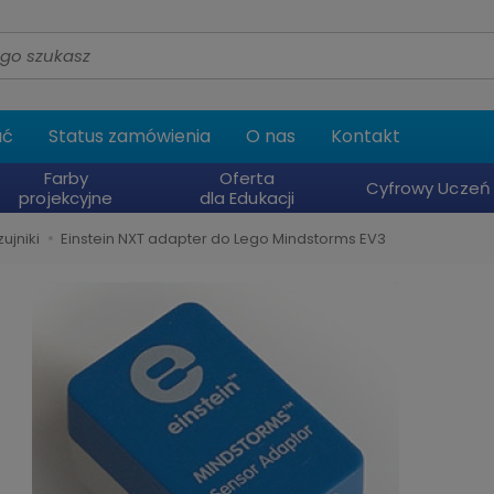
ać
Status zamówienia
O nas
Kontakt
Farby
Oferta
Cyfrowy Uczeń
projekcyjne
dla Edukacji
ujniki
Einstein NXT adapter do Lego Mindstorms EV3