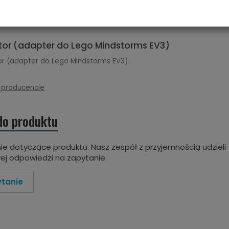
or (adapter do Lego Mindstorms EV3)
r (adapter do Lego Mindstorms EV3)
 producencie
do produktu
ie dotyczące produktu. Nasz zespół z przyjemnością udzieli
j odpowiedzi na zapytanie.
ytanie