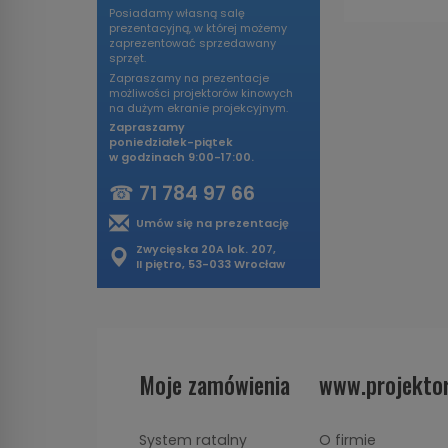
Posiadamy własną salę
prezentacyjną, w której możemy
zaprezentować sprzedawany
sprzęt.
Zapraszamy na prezentacje
możliwości projektorów kinowych
na dużym ekranie projekcyjnym.
Zapraszamy
poniedziałek-piątek
w godzinach 9:00-17:00.
☎
71 784 97 66
Umów się na prezentację
Zwycięska 20A lok. 207,
II piętro, 53-033 Wrocław
Moje zamówienia
www.projektor
System ratalny
O firmie