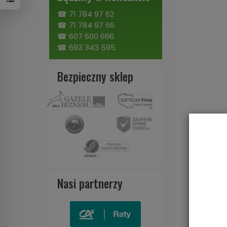
☎
71 784 97 62
☎
71 784 97 66
☎
607 600 666
☎
693 343 595
Bezpieczny sklep
Nasi partnerzy